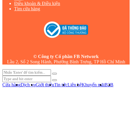
Điều khoản & Điều kiện
Tìm cửa hàng
© Công ty Cổ phần FB Network
Lầu 2, Số 2 Song Hành, Phường Bình Trưng, TP Hồ Chí Minh
Cửa hàng
Dịch vụ
Giới thiệu
Tin tức
Liên hệ
Khuyến mãi
B2B