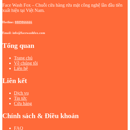
Face Wash Fox – Chuỗi cửa hàng rửa mặt công nghệ lần đầu tiên
xuất hiện tại Việt Nam.
Hotline:
0889866666
Email: info@facewashfox.com
Tổng quan
Trang chủ
Về chúng tôi
Liên hệ
Liên kết
Dịch vụ
Tin tức
Cửa hàng
Chính sách & Điều khoản
FAQ