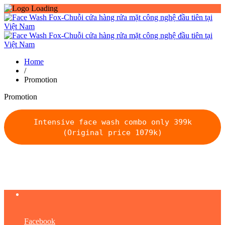
Home
/
Promotion
Promotion
Intensive face wash combo only 399k
(Original price 1079k)
Facebook