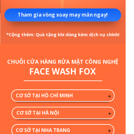
Tham gia vòng xoay may mắn ngay!
*Cộng thêm: Quà tặng khi dùng kèm dịch vụ chính!
CHUỖI CỬA HÀNG RỬA MẶT CÔNG NGHỆ
FACE WASH FOX
CƠ SỞ TẠI HỒ CHÍ MINH
CƠ SỞ TẠI HÀ NỘI
CƠ SỞ TẠI NHA TRANG